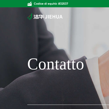
Codice di equità :832537
Contatto