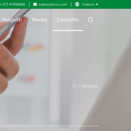
6-573-87856888

sales@jiehua.com

Italiano
Progetti
Media
Contatto

Contatto
