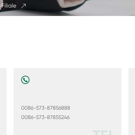
Filiale

0086-573-87856888
0086-573-87855246