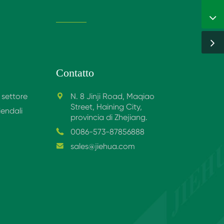
Contatto
l settore
N. 8 Jinji Road, Maqiao

Street, Haining City,
iendali
provincia di Zhejiang.
0086-573-87856888

sales@jiehua.com
