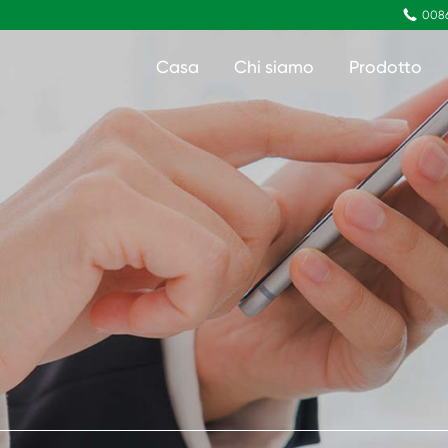

008
Casa
Chi siamo
Prodotto